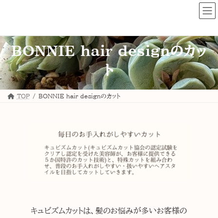
コ
ナ
ン
ビ
テ
ゲ
ン
ー
ツ
シ
へ
ョ
ス
ン
BONNIE hair designのカッ
キ
に
ッ
移
プ
動
ト
TOP
BONNIE hair designのカット
キュビズムカットは、髪のお悩みが多いお客様の